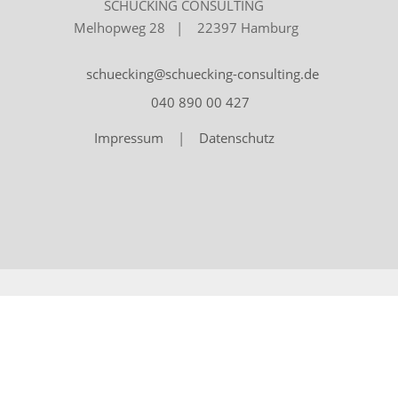
SCHÜCKING CONSULTING
Melhopweg 28 | 22397 Hamburg
schuecking@schuecking-consulting.de
040 890 00 427
Impressum
|
Datenschutz